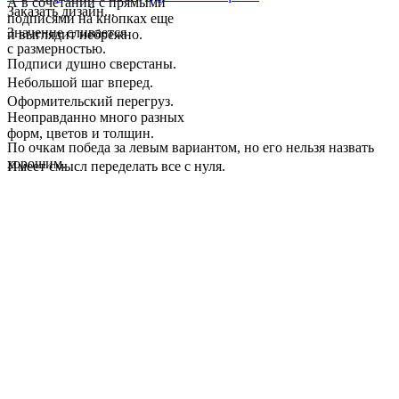
А в сочетании с прямыми
Заказать дизайн...
подписями на кнопках еще
Значение сливается
и выглядит небрежно.
с размерностью.
Подписи душно сверстаны.
Небольшой шаг вперед.
Оформительский перегруз.
Неоправданно много разных
форм, цветов и толщин.
По очкам победа за левым вариантом, но его нельзя назвать
хорошим.
Имеет смысл переделать все с нуля.