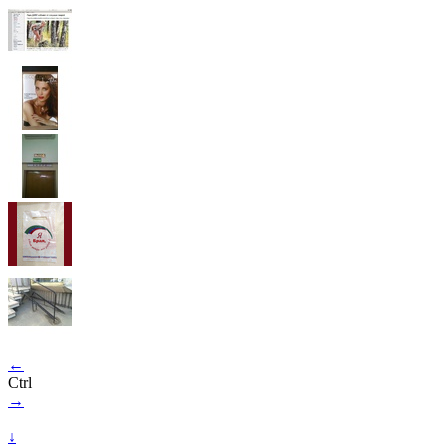
←
Ctrl
→
↓