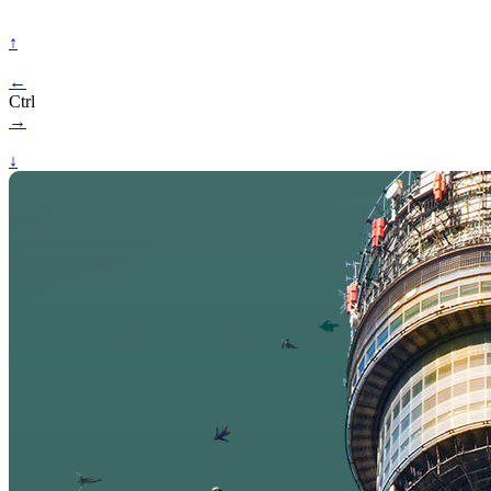
↑
←
Ctrl
→
↓