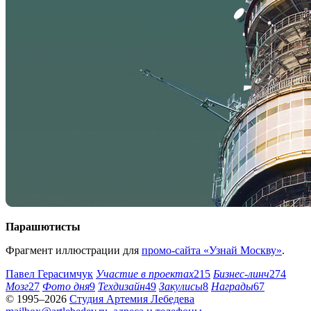
Парашютисты
Фрагмент иллюстрации для
промо-сайта «Узнай Москву»
.
Павел Герасимчук
Участие в проектах
215
Бизнес-линч
274
Мозг
27
Фото дня
9
Техдизайн
49
Закулисы
8
Награды
67
© 1995–2026
Студия Артемия Лебедева