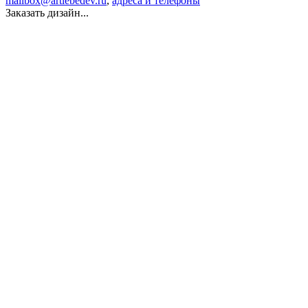
mailbox@artlebedev.ru
,
адреса и телефоны
Заказать дизайн...