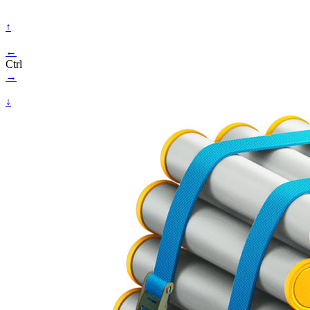
↑
←
Ctrl
→
↓