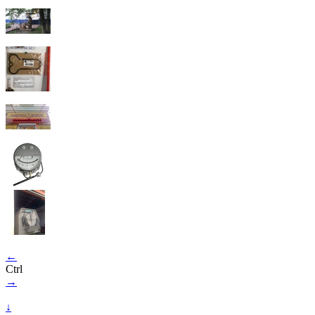
←
Ctrl
→
↓