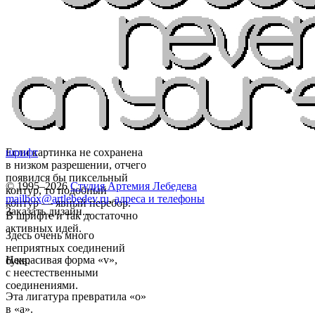
Если картинка не сохранена
шрифт
в низком разрешении, отчего
появился бы пиксельный
© 1995–2026
Студия Артемия Лебедева
контур, то подобный
mailbox@artlebedev.ru
,
адреса и телефоны
контур — явный перебор.
Заказать дизайн...
В шрифте и так достаточно
активных идей.
Здесь очень много
неприятных соединений
Некрасивая форма «v»,
букв.
с неестественными
соединениями.
Эта лигатура превратила «o»
в «a».