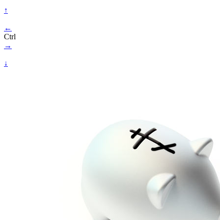
↑
←
Ctrl
→
↓