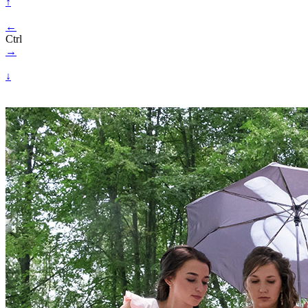
↑
←
Ctrl
→
↓