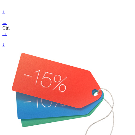
↑
←
Ctrl
→
↓