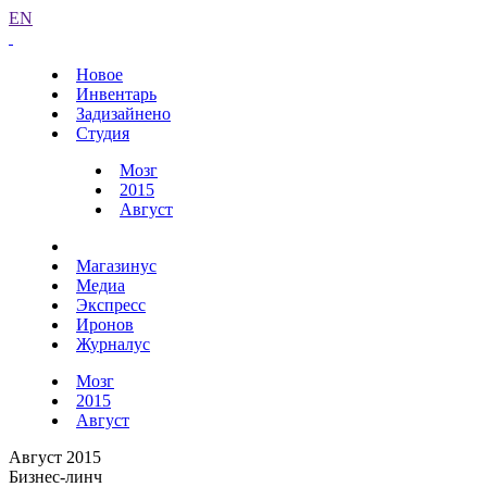
EN
Новое
Инвентарь
Задизайнено
Студия
Мозг
2015
Август
Магазинус
Медиа
Экспресс
Иронов
Журналус
Мозг
2015
Август
Август 2015
Бизнес-линч