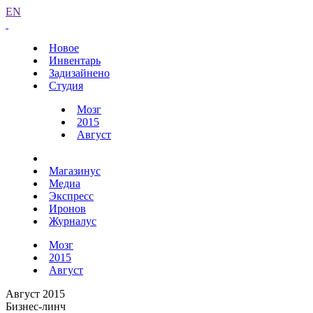
EN
Новое
Инвентарь
Задизайнено
Студия
Мозг
2015
Август
Магазинус
Медиа
Экспресс
Иронов
Журналус
Мозг
2015
Август
Август 2015
Бизнес-линч