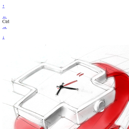
↑
←
Ctrl
→
↓