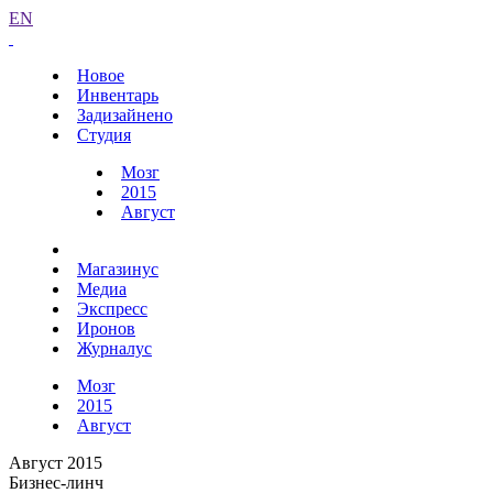
EN
Новое
Инвентарь
Задизайнено
Студия
Мозг
2015
Август
Магазинус
Медиа
Экспресс
Иронов
Журналус
Мозг
2015
Август
Август 2015
Бизнес-линч