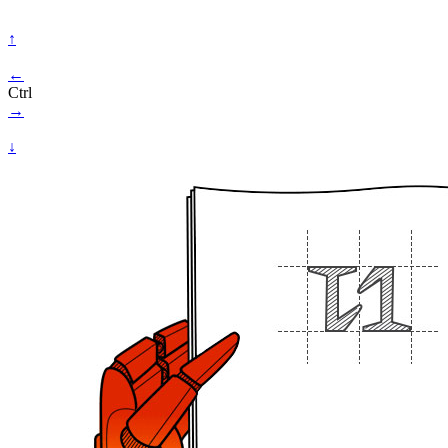
↑
←
Ctrl
→
↓