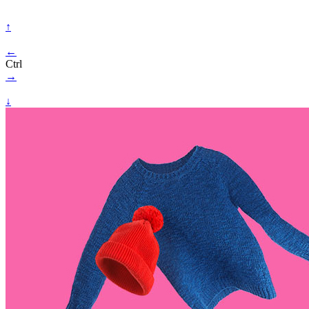
↑
←
Ctrl
→
↓