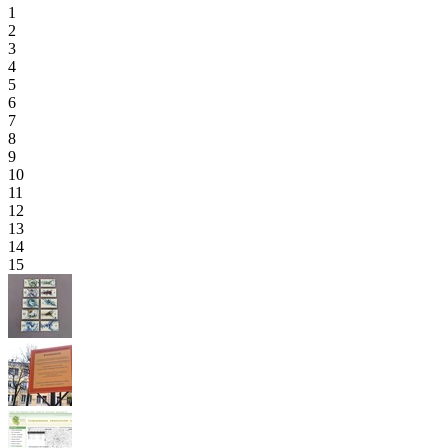
1
2
3
4
5
6
7
8
9
10
11
12
13
14
15