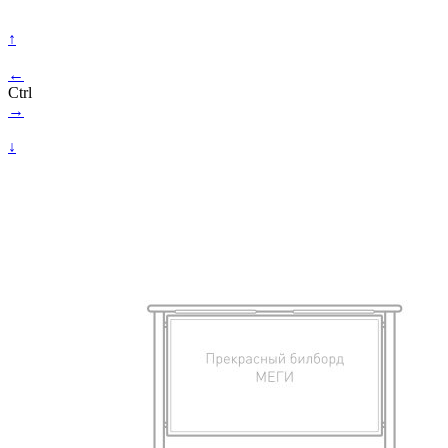
↑
←
Ctrl
→
↓