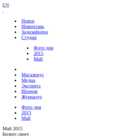
EN
Новое
Инвентарь
Задизайнено
Студия
Фото дня
2015
Май
Магазинус
Медиа
Экспресс
Иронов
Журналус
Фото дня
2015
Май
Май 2015
Бизнес-линч