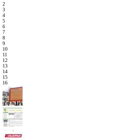
2
3
4
5
6
7
8
9
10
11
12
13
14
15
16