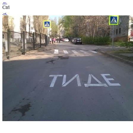
←
Ctrl
→