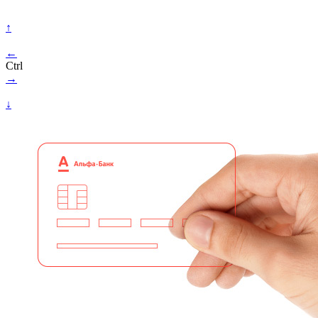
↑
←
Ctrl
→
↓