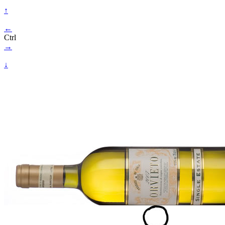
↑
←
Ctrl
→
↓