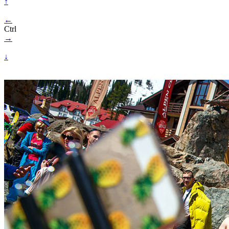
↑
←
Ctrl
→
↓