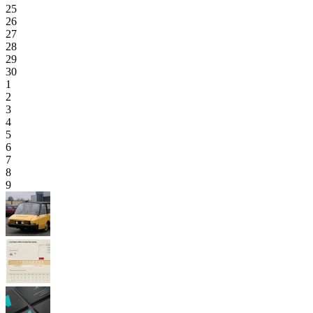
25
26
27
28
29
30
1
2
3
4
5
6
7
8
9