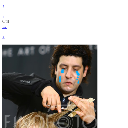
↑
←
Ctrl
→
↓