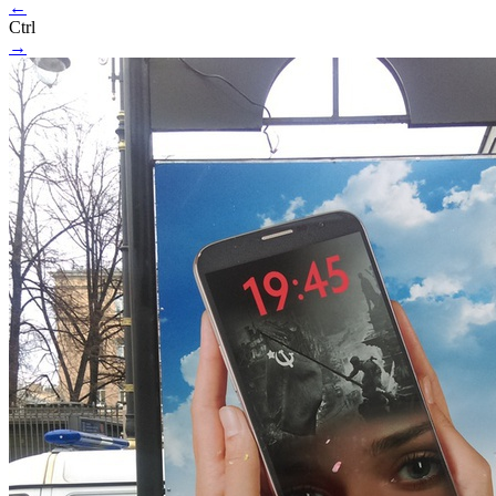
←
Ctrl
→