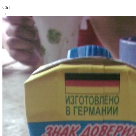
←
Ctrl
→