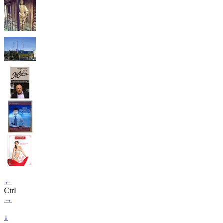
←
Ctrl
→
↓