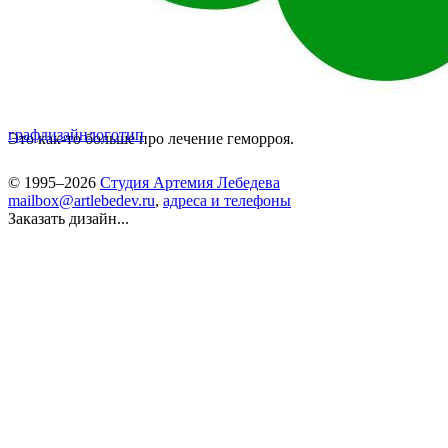
графдизайн
логотип
Это как-то больше про лечение геморроя.
© 1995–2026
Студия Артемия Лебедева
mailbox@artlebedev.ru
,
адреса и телефоны
Заказать дизайн...