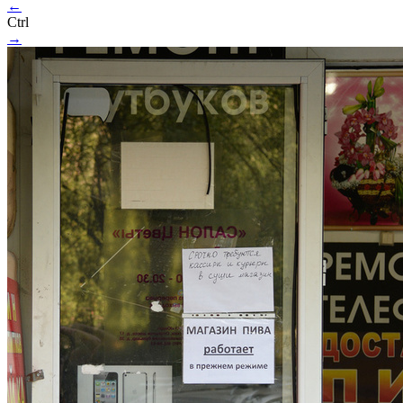
←
Ctrl
→