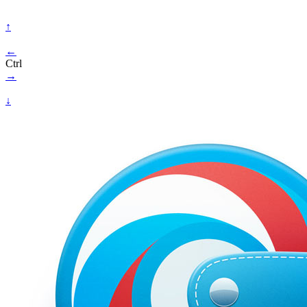
↑
←
Ctrl
→
↓