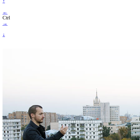
↑
←
Ctrl
→
↓