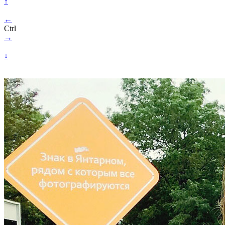
↑
←
Ctrl
→
↓