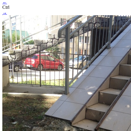
←
Ctrl
→