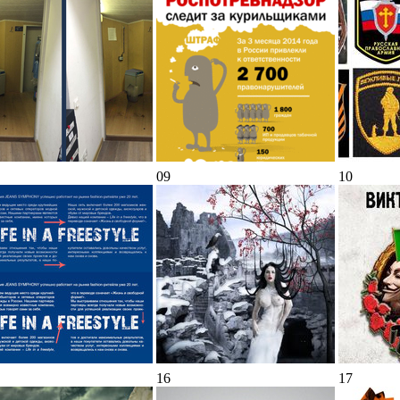
09
10
16
17