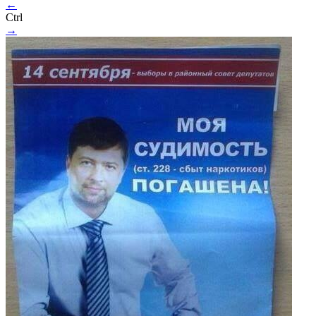
←
Ctrl
→