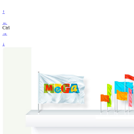
↑
←
Ctrl
→
↓