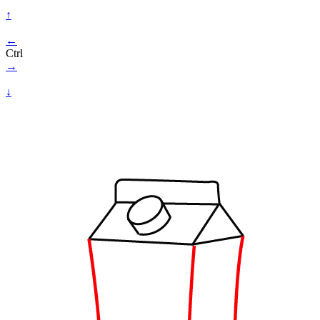
↑
←
Ctrl
→
↓