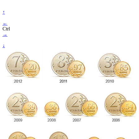
↑
←
Ctrl
→
↓