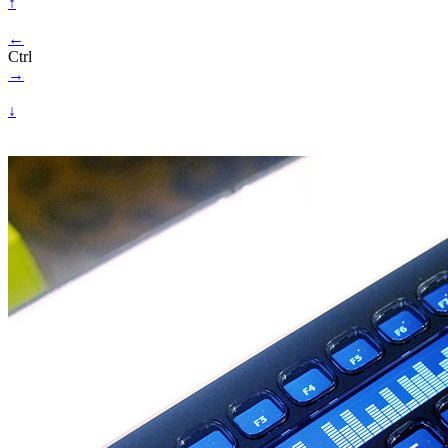
↑
←
Ctrl
→
↓