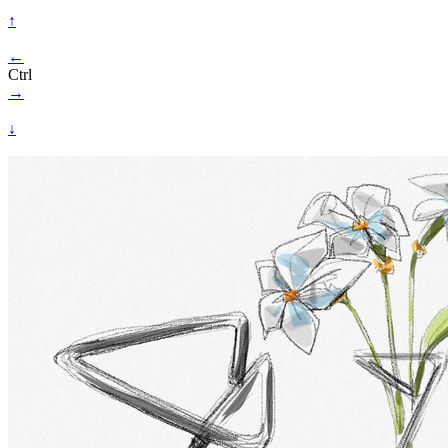
↑
←
Ctrl
→
↓