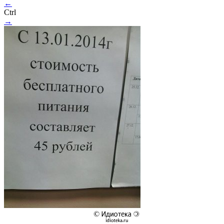
←
Ctrl
→