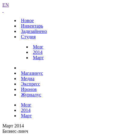
EN
Новое
Инвентарь
Задизайнено
Студия
Мозг
2014
Март
Магазинус
Медиа
Экспресс
Иронов
Журналус
Мозг
2014
Март
Март 2014
Бизнес-линч