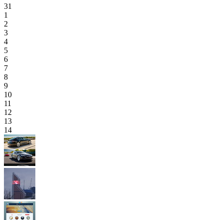
31
1
2
3
4
5
6
7
8
9
10
11
12
13
14