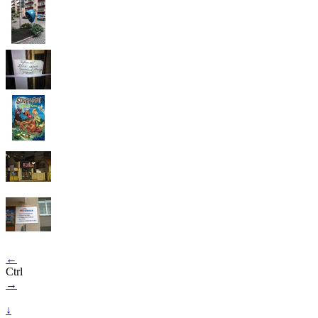
←
Ctrl
→
↓