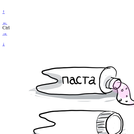
↑
←
Ctrl
→
↓