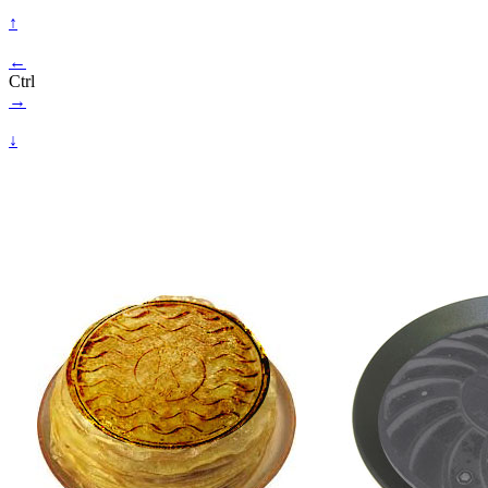
↑
←
Ctrl
→
↓