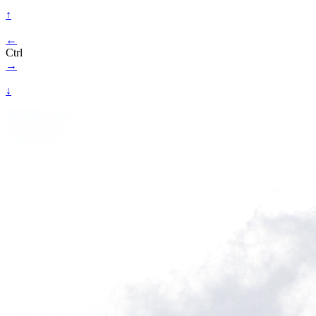
↑
←
Ctrl
→
↓