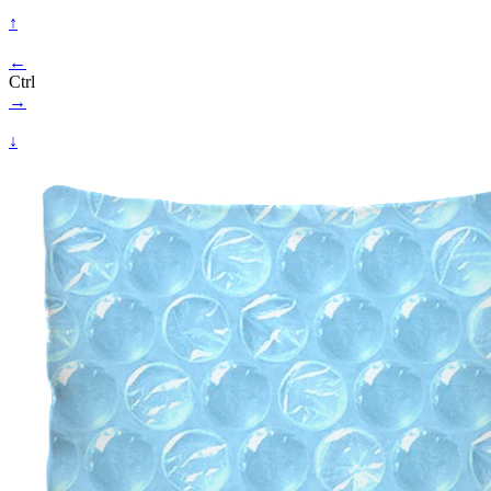
↑
←
Ctrl
→
↓