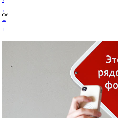
↑
←
Ctrl
→
↓