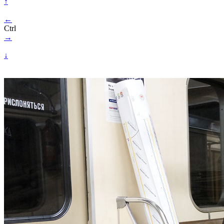
↑
←
Ctrl
→
↓