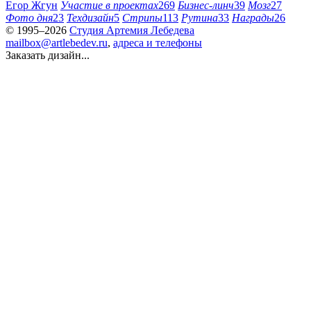
Егор Жгун
Участие в проектах
269
Бизнес-линч
39
Мозг
27
Фото дня
23
Техдизайн
5
Стрипы
113
Рутина
33
Награды
26
© 1995–2026
Студия Артемия Лебедева
mailbox@artlebedev.ru
,
адреса и телефоны
Заказать дизайн...