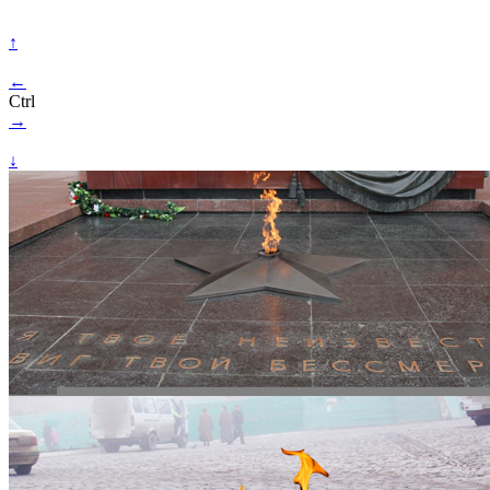
↑
←
Ctrl
→
↓