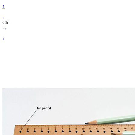
↑
←
Ctrl
→
↓